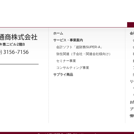
ホーム
会
サービス・事業案内
会計ソフト「超財務SUPER-A」
弥生関連（子会社・関連会社様向け）
セミナー事業
コンサルティング事業
サプライ商品
リ
お
プ
情