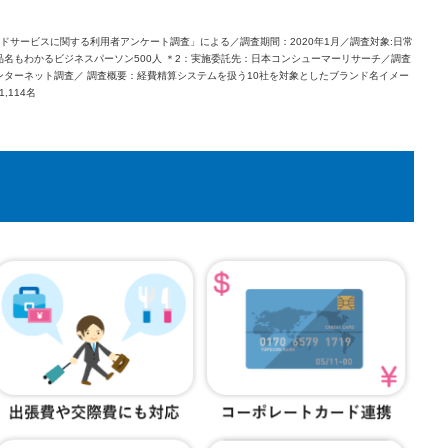
ドサービスに関する利用者アンケート調査」による／調査期間：2020年1月／調査対象:日常
名もわかるビジネスパーソン500人 ＊2：実施委託先：日本コンシューマーリサーチ／調査
：インターネット調査／ 調査概要：経費精算システムを扱う10社を対象としたブランド名イメー
,114名